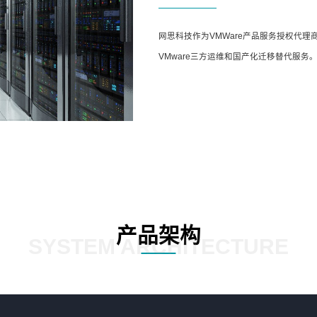
网思科技作为VMWare产品服务授权代
VMware三方运维和国产化迁移替代服务
产品架构
SYSTEM ARCHITECTURE