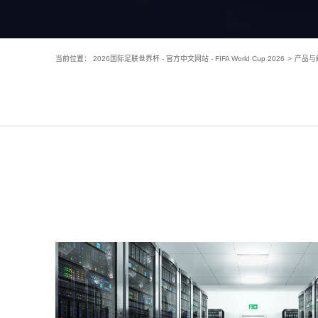
当前位置：
2026国际足联世界杯 - 官方中文网站 - FIFA World Cup 2026
>
产品与